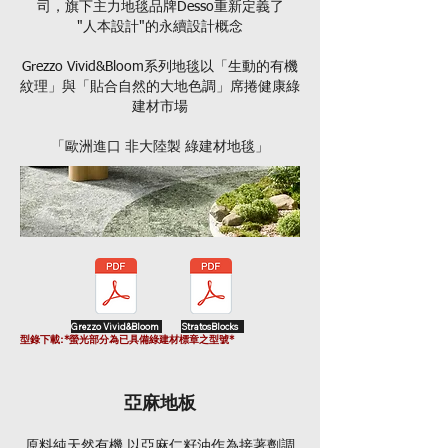
司，旗下主力地毯品牌Desso重新定義了
"人本設計"的永續設計概念
Grezzo Vivid&Bloom系列地毯以「生動的有機
紋理」與「貼合自然的大地色調」席捲健康綠
建材市場
「歐洲進口 非大陸製 綠建材地毯」
Grezzo Vivid&Bloom
StratosBlocks
型錄下載:*螢光部分為已具備綠建材標章之型號*
亞麻地板
原料純天然有機 以亞麻仁籽油作為接著劑調